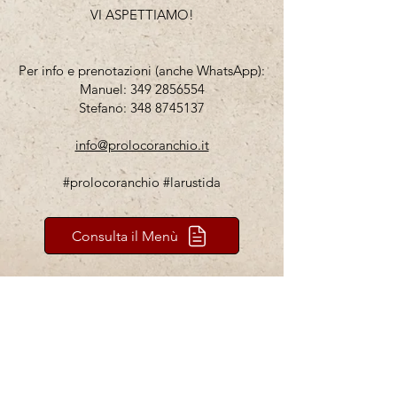
VI ASPETTIAMO!
Per info e prenotazioni (anche WhatsApp):
Manuel:
349 2856554
Stefano:
348 8745137
info@prolocoranchio.it
#prolocoranchio #larustida
Consulta il Menù
PRO LOCO RANCHIO APS
Piazza Cappelli, 4